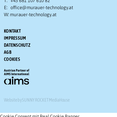
T: +43 681 107 610 82
E:
office@murauer-technology.at
W:
murauer-technology.at
KONTAKT
IMPRESSUM
DATENSCHUTZ
AGB
COOKIES
Website by SUNNY ROCKET MediaHouse
Cookie Consent mit Real Cookie Banner